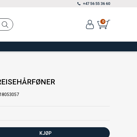
+47 56 55 36 60
0
REISEHÅRFØNER
18053057
KJØP