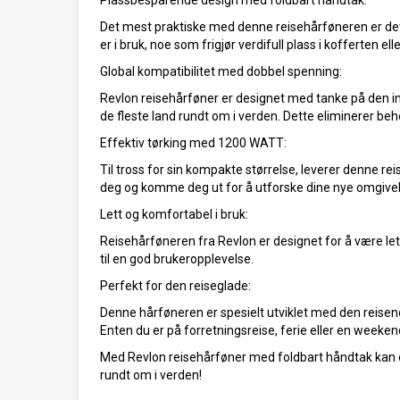
Plassbesparende design med foldbart håndtak:
Det mest praktiske med denne reisehårføneren er det
er i bruk, noe som frigjør verdifull plass i kofferten e
Global kompatibilitet med dobbel spenning:
Revlon reisehårføner er designet med tanke på den int
de fleste land rundt om i verden. Dette eliminerer beho
Effektiv tørking med 1200 WATT:
Til tross for sin kompakte størrelse, leverer denne re
deg og komme deg ut for å utforske dine nye omgivel
Lett og komfortabel i bruk:
Reisehårføneren fra Revlon er designet for å være le
til en god brukeropplevelse.
Perfekt for den reiseglade:
Denne hårføneren er spesielt utviklet med den reisende
Enten du er på forretningsreise, ferie eller en weeke
Med Revlon reisehårføner med foldbart håndtak kan du 
rundt om i verden!