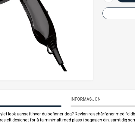
INFORMASJON
tylet look uansett hvor du befinner deg? Revlon reisehårføner med foldb
ielt designet for å ta minimalt med plass i bagasjen din, samtidig som de