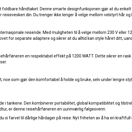
 foldbare håndtaket. Denne smarte designfunksjonen gjør at du enkelt 
ller reisevesken din. Du trenger ikke lenger å velge mellom velstyrt hår og 
ernasjonale reisende. Med muligheten til å velge mellom 230 V eller 120 
vet for separate adaptere og sikrer at du alltid kan style håret ditt, uan
isehårføneren en respektabel effekt på 1200 WATT. Dette sikrer en rask og
ser.
tt, noe som gjør den komfortabel å holde og bruke, selv under lengre s
 i tankene. Den kombinerer portabilitet, global kompatibilitet og tilstre
ndtur, er denne reisehårføneren en uunnværlig følgesvenn.
si farvel til dårlige hårdager på reise. Nyt friheten av å ha en kraftfu