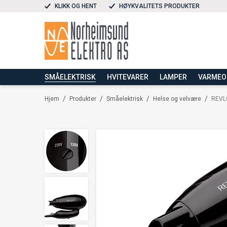
KLIKK OG HENT
HØYKVALITETS PRODUKTER
SMÅELEKTRISK
HVITEVARER
LAMPER
VARME
/
/
/
/
Hjem
Produkter
Småelektrisk
Helse og velvære
REVL