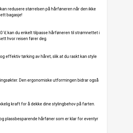
kan redusere størrelsen på hårføneren når den ikke
lett bagasje!
V, kan du enkelt tilpasse hårføneren til strømnettet i
sett hvor reisen fører deg.
 effektiv tørking av håret, slik at du raskt kan style
tylingsøkter. Den ergonomiske utformingen bidrar også
kkelig kraft for å dekke dine stylingbehov på farten.
ll og plassbesparende hårføner som er klar for eventyr