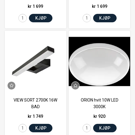
kr 1 699
kr 1 699
KJØP
KJØP
VIEW SORT 2700K 16W
ORION hvit 10W LED
BAD
3000K
kr 1 749
kr 920
KJØP
KJØP