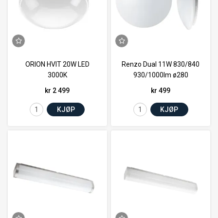
ORION HVIT 20W LED
Renzo Dual 11W 830/840
3000K
930/1000lm ø280
kr 2 499
kr 499
KJØP
KJØP