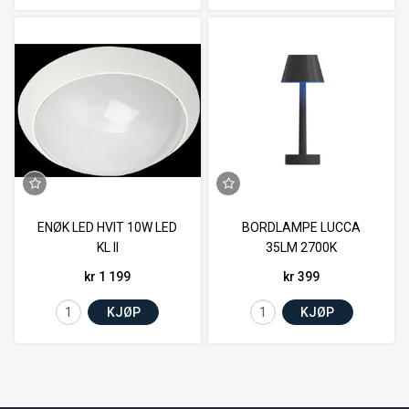
ENØK LED HVIT 10W LED
BORDLAMPE LUCCA
KL II
35LM 2700K
kr 1 199
kr 399
KJØP
KJØP