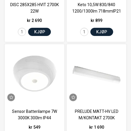
DISC 285X285 HVIT 2700K
Keto 10,5W 830/840
22W
1200/1300lm 718mmIP21
kr 2 690
kr 899
KJØP
KJØP
Sensor Batterilampe 7W
PRELUDE MATT-HV LED
3000K 300lm IP44
M/KONTAKT 2700K
kr 549
kr 1 690