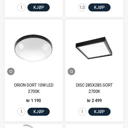
KJØP
KJØP
ORION SORT 10W LED
DISC 285X285 SORT
2700K
2700K
kr 1 190
kr 2 499
KJØP
KJØP