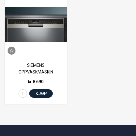
SIEMENS
OPPVASKMASKIN
rustfritt/sølv 46DB
kr 8 690
KJØP