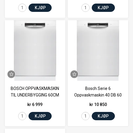
KJØP
KJØP
BOSCH OPPVASKMASKIN
Bosch Serie 6
TIL UNDERBYGGING 60CM
Oppvaskmaskin 40 DB 60
46DB
cm KVIT
kr 6 999
kr 10 850
KJØP
KJØP