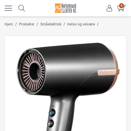
0
/
/
/
/
Hjem
Produkter
Småelektrisk
Helse og velvære