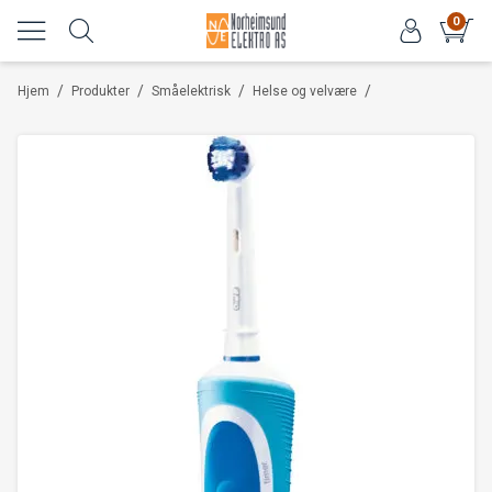
0
/
/
/
/
Hjem
Produkter
Småelektrisk
Helse og velvære