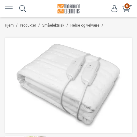
0
/
/
/
/
Hjem
Produkter
Småelektrisk
Helse og velvære