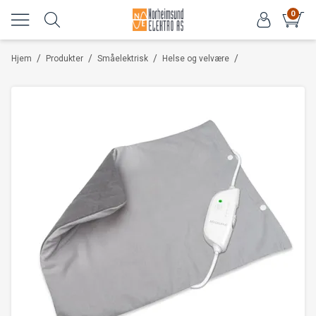
0
/
/
/
/
Hjem
Produkter
Småelektrisk
Helse og velvære