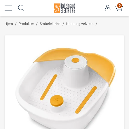
0
/
/
/
/
Hjem
Produkter
Småelektrisk
Helse og velvære