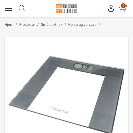
0
/
/
/
/
Hjem
Produkter
Småelektrisk
Helse og velvære